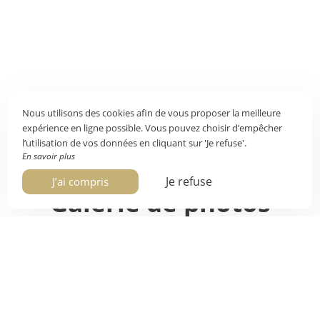
Nous utilisons des cookies afin de vous proposer la meilleure
expérience en ligne possible. Vous pouvez choisir d’empêcher
l’utilisation de vos données en cliquant sur 'Je refuse'.
En savoir plus
Je refuse
J’ai compris
Galerie de photos
Plongez dans l’univers de l’Hôtel Le Select !
Découvrez les chambres, les prestations et la
situation optimale de votre hôtel à Beaulieu-sur-
Mer, en images.