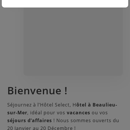
Bienvenue !
Séjournez à l’Hôtel Select, H
ôtel à Beaulieu-
sur-Mer
, idéal pour vos
vacances
ou vos
séjours d’affaires
! Nous sommes ouverts du
20 Janvier au 20 Décembre !