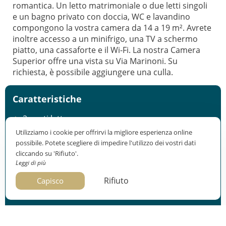
romantica. Un letto matrimoniale o due letti singoli
e un bagno privato con doccia, WC e lavandino
compongono la vostra camera da 14 a 19 m². Avrete
inoltre accesso a un minifrigo, una TV a schermo
piatto, una cassaforte e il Wi-Fi. La nostra Camera
Superior offre una vista su Via Marinoni. Su
richiesta, è possibile aggiungere una culla.
Caratteristiche
2 posti letto
14 m²
Utilizziamo i cookie per offrirvi la migliore esperienza online
Vista su Rue Marinoni
possibile. Potete scegliere di impedire l'utilizzo dei vostri dati
Check-in: dalle 15:00
cliccando su 'Rifiuto'.
Check-out: entro le 11:00
Leggi di più
Rifiuto
Capisco
Attrezzatura
1 letto matrimoniale o 2 letti singoli
Doccia/WC