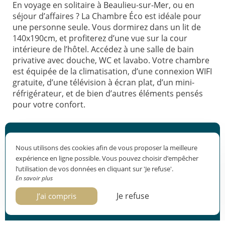
En voyage en solitaire à Beaulieu-sur-Mer, ou en
séjour d’affaires ? La Chambre Éco est idéale pour
une personne seule. Vous dormirez dans un lit de
140x190cm, et profiterez d’une vue sur la cour
intérieure de l’hôtel. Accédez à une salle de bain
privative avec douche, WC et lavabo. Votre chambre
est équipée de la climatisation, d’une connexion WIFI
gratuite, d’une télévision à écran plat, d’un mini-
réfrigérateur, et de bien d’autres éléments pensés
pour votre confort.
Caractéristiques
Nous utilisons des cookies afin de vous proposer la meilleure
1 personnes
expérience en ligne possible. Vous pouvez choisir d’empêcher
9m²
l’utilisation de vos données en cliquant sur 'Je refuse'.
Vue sur la cour intérieure
En savoir plus
Check-in : à partir de 15h
Je refuse
J’ai compris
Check-out : avant 11h